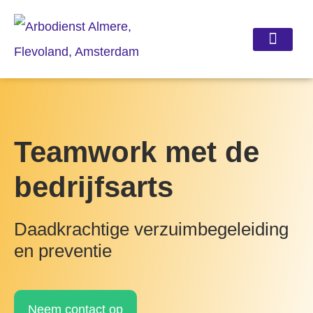
Verzuimbegeleiding e
Re-integratie Spoor 2
Teamwork met de
bedrijfsarts
Daadkrachtige verzuimbegeleiding
en preventie
Neem contact op