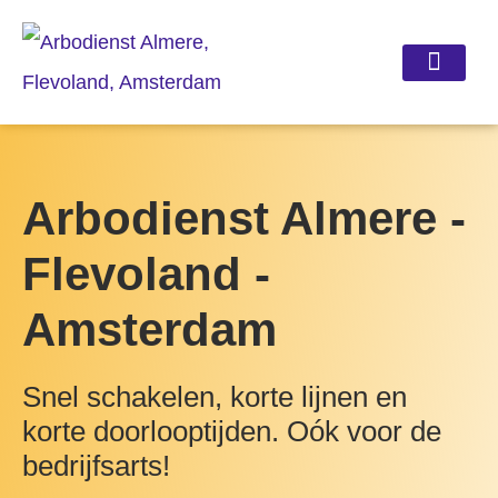
Verzuimbegeleiding e
Re-integratie Spoor 2
Arbodienst Almere -
Flevoland -
Amsterdam
Snel schakelen, korte lijnen en
korte doorlooptijden. Oók voor de
bedrijfsarts!